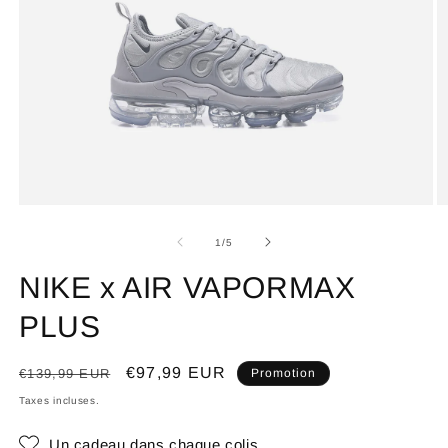
de
1
/
5
NIKE x AIR VAPORMAX
PLUS
Prix
Prix
€97,99 EUR
€139,99 EUR
Promotion
habituel
promotionnel
Taxes incluses.
Un cadeau dans chaque colis