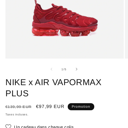
de
1
/
5
NIKE x AIR VAPORMAX
PLUS
Prix
Prix
€97,99 EUR
€139,99 EUR
Promotion
habituel
promotionnel
Taxes incluses.
Un cadeau dans chaque colis