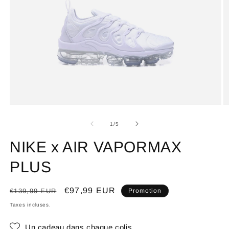
de
1
/
5
NIKE x AIR VAPORMAX
PLUS
Prix
Prix
€97,99 EUR
€139,99 EUR
Promotion
habituel
promotionnel
Taxes incluses.
Un cadeau dans chaque colis