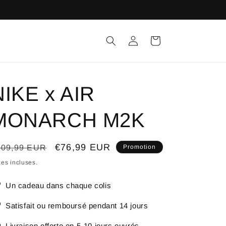
Connexion
Panier
NIKE x AIR
MONARCH M2K
ix
Prix
€76,99 EUR
109,99 EUR
Promotion
bituel
promotionnel
es incluses.
Un cadeau dans chaque colis
Satisfait ou remboursé pendant 14 jours
Livraison offerte en 5-10 jours ouvrés