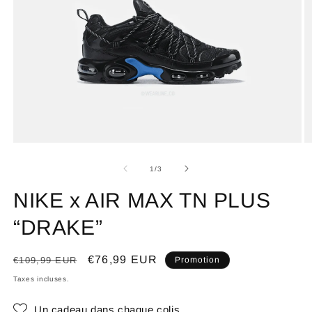
de
1
/
3
NIKE x AIR MAX TN PLUS
“DRAKE”
Prix
Prix
€76,99 EUR
€109,99 EUR
Promotion
habituel
promotionnel
Taxes incluses.
Un cadeau dans chaque colis