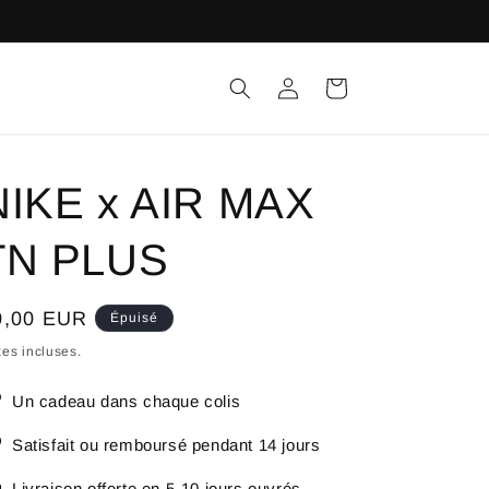
Connexion
Panier
NIKE x AIR MAX
TN PLUS
ix
0,00 EUR
Épuisé
bituel
es incluses.
Un cadeau dans chaque colis
Satisfait ou remboursé pendant 14 jours
Livraison offerte en 5-10 jours ouvrés