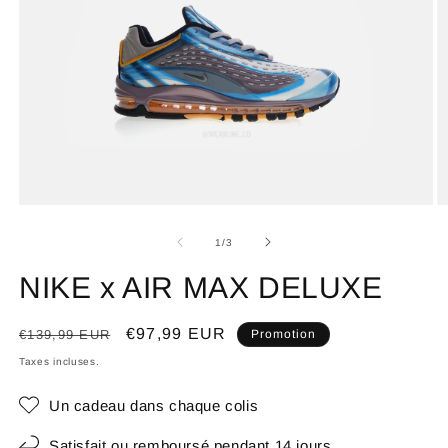
de
1
/
3
NIKE x AIR MAX DELUXE
Prix
Prix
€97,99 EUR
€139,99 EUR
Promotion
habituel
promotionnel
Taxes incluses.
Un cadeau dans chaque colis
Satisfait ou remboursé pendant 14 jours