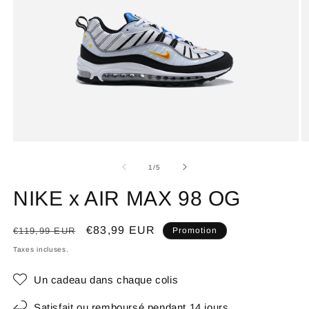
de
1
/
5
NIKE x AIR MAX 98 OG
Prix
Prix
€83,99 EUR
€119,99 EUR
Promotion
habituel
promotionnel
Taxes incluses.
Un cadeau dans chaque colis
Satisfait ou remboursé pendant 14 jours