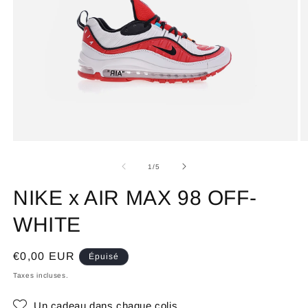
de
1
/
5
NIKE x AIR MAX 98 OFF-
WHITE
Prix
€0,00 EUR
Épuisé
habituel
Taxes incluses.
Un cadeau dans chaque colis