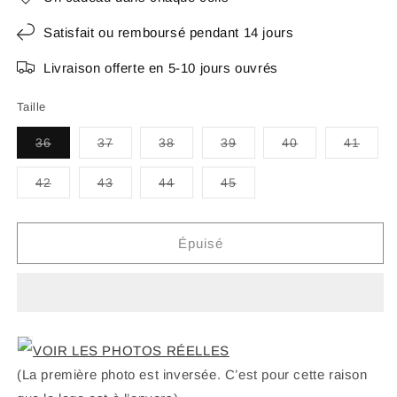
Satisfait ou remboursé pendant 14 jours
Livraison offerte en 5-10 jours ouvrés
Taille
Variante
Variante
Variante
Variante
Variante
Varia
36
37
38
39
40
41
épuisée
épuisée
épuisée
épuisée
épuisée
épuis
ou
ou
ou
ou
ou
ou
indisponible
indisponible
indisponible
indisponible
indisponible
indis
Variante
Variante
Variante
Variante
42
43
44
45
épuisée
épuisée
épuisée
épuisée
ou
ou
ou
ou
indisponible
indisponible
indisponible
indisponible
Épuisé
VOIR LES PHOTOS RÉELLES
(La première photo est inversée. C’est pour cette raison