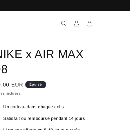
Connexion
Panier
NIKE x AIR MAX
98
ix
0,00 EUR
Épuisé
bituel
es incluses.
Un cadeau dans chaque colis
Satisfait ou remboursé pendant 14 jours
Livraison offerte en 5-10 jours ouvrés