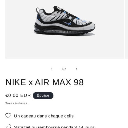
de
1
/
5
NIKE x AIR MAX 98
Prix
€0,00 EUR
Épuisé
habituel
Taxes incluses.
Un cadeau dans chaque colis
Satisfait ou remboursé pendant 14 jours