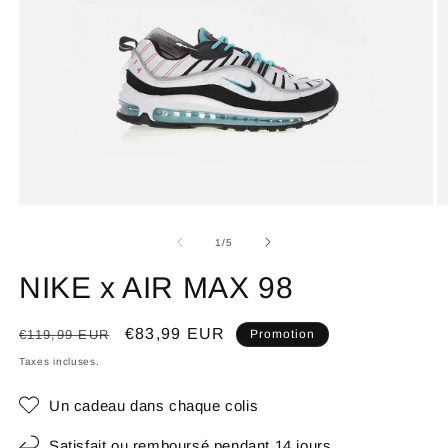
de
1
/
5
NIKE x AIR MAX 98
Prix
Prix
€83,99 EUR
€119,99 EUR
Promotion
habituel
promotionnel
Taxes incluses.
Un cadeau dans chaque colis
Satisfait ou remboursé pendant 14 jours