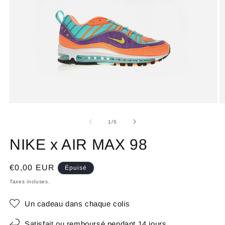
de
1
/
5
NIKE x AIR MAX 98
Prix
€0,00 EUR
Épuisé
habituel
Taxes incluses.
Un cadeau dans chaque colis
Satisfait ou remboursé pendant 14 jours