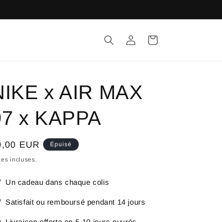
Connexion
Panier
NIKE x AIR MAX
97 x KAPPA
ix
0,00 EUR
Épuisé
bituel
es incluses.
Un cadeau dans chaque colis
Satisfait ou remboursé pendant 14 jours
Livraison offerte en 5-10 jours ouvrés