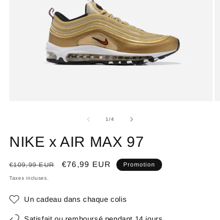
de
1
/
4
NIKE x AIR MAX 97
Prix
Prix
€76,99 EUR
€109,99 EUR
Promotion
habituel
promotionnel
Taxes incluses.
Un cadeau dans chaque colis
Satisfait ou remboursé pendant 14 jours