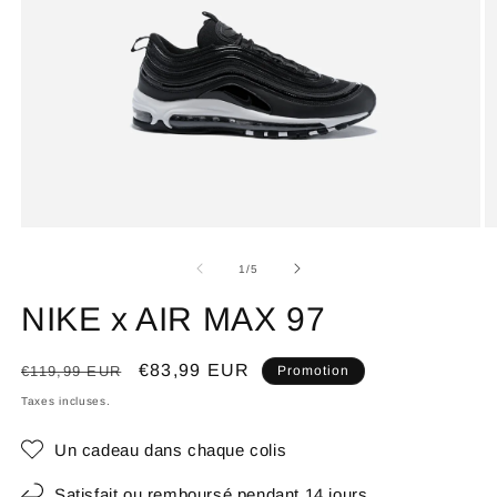
de
1
/
5
NIKE x AIR MAX 97
Prix
Prix
€83,99 EUR
€119,99 EUR
Promotion
habituel
promotionnel
Taxes incluses.
Un cadeau dans chaque colis
Satisfait ou remboursé pendant 14 jours