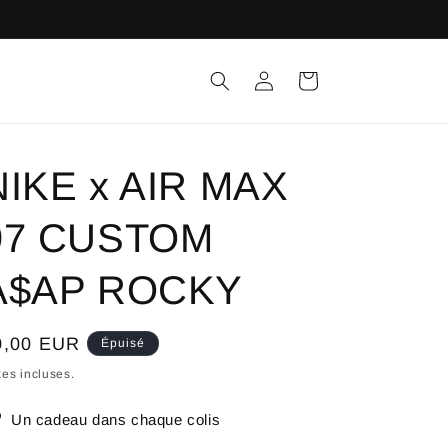
Connexion
Panier
NIKE x AIR MAX
97 CUSTOM
A$AP ROCKY
ix
0,00 EUR
Épuisé
bituel
es incluses.
Un cadeau dans chaque colis