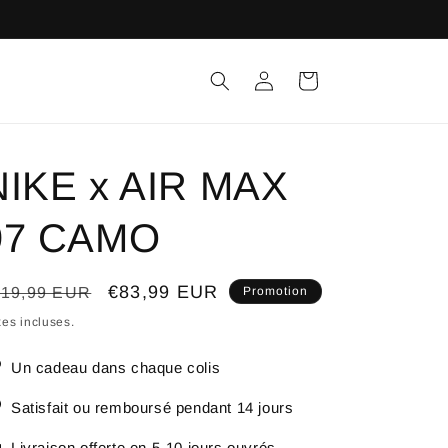
Connexion
Panier
NIKE x AIR MAX
97 CAMO
ix
Prix
€83,99 EUR
119,99 EUR
Promotion
bituel
promotionnel
es incluses.
Un cadeau dans chaque colis
Satisfait ou remboursé pendant 14 jours
Livraison offerte en 5-10 jours ouvrés