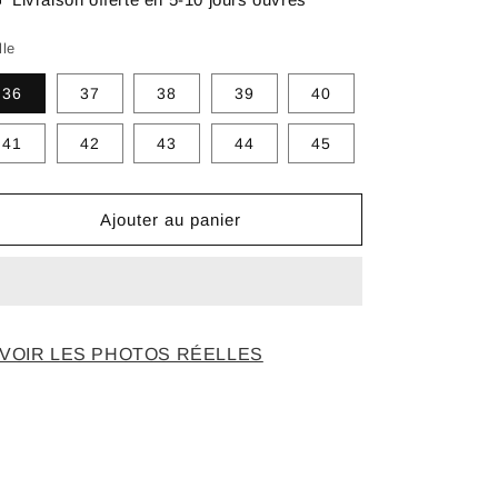
lle
36
37
38
39
40
41
42
43
44
45
Ajouter au panier
VOIR LES PHOTOS RÉELLES