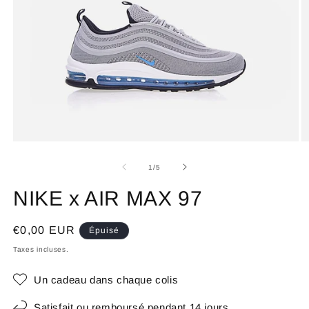
de
1
/
5
NIKE x AIR MAX 97
Prix
€0,00 EUR
Épuisé
habituel
Taxes incluses.
Un cadeau dans chaque colis
Satisfait ou remboursé pendant 14 jours