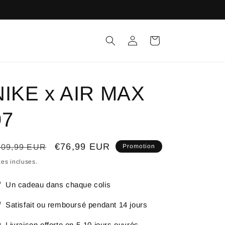
Connexion
Panier
NIKE x AIR MAX
97
ix
Prix
€76,99 EUR
109,99 EUR
Promotion
bituel
promotionnel
es incluses.
Un cadeau dans chaque colis
Satisfait ou remboursé pendant 14 jours
Livraison offerte en 5-10 jours ouvrés