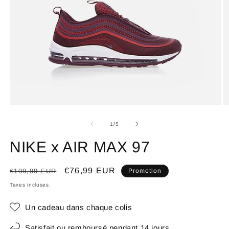
de
1
/
5
NIKE x AIR MAX 97
Prix
Prix
€76,99 EUR
€109,99 EUR
Promotion
habituel
promotionnel
Taxes incluses.
Un cadeau dans chaque colis
Satisfait ou remboursé pendant 14 jours