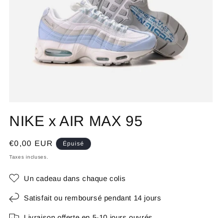
NIKE x AIR MAX 95
Prix
€0,00 EUR
Épuisé
habituel
Taxes incluses.
Un cadeau dans chaque colis
Satisfait ou remboursé pendant 14 jours
Livraison offerte en 5-10 jours ouvrés