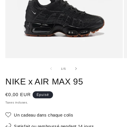
de
1
/
5
NIKE x AIR MAX 95
Prix
€0,00 EUR
Épuisé
habituel
Taxes incluses.
Un cadeau dans chaque colis
Satisfait ou remboursé pendant 14 jours