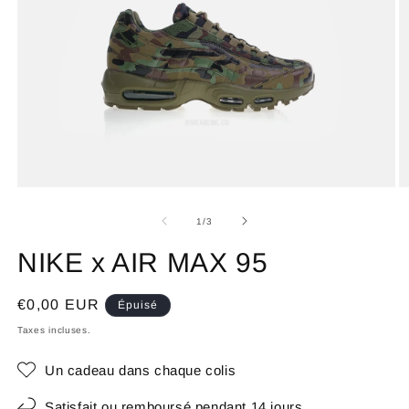
de
1
/
3
NIKE x AIR MAX 95
Prix
€0,00 EUR
Épuisé
habituel
Taxes incluses.
Un cadeau dans chaque colis
Satisfait ou remboursé pendant 14 jours