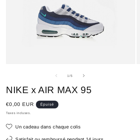
de
1
/
5
NIKE x AIR MAX 95
Prix
€0,00 EUR
Épuisé
habituel
Taxes incluses.
Un cadeau dans chaque colis
Satisfait ou remboursé pendant 14 jours