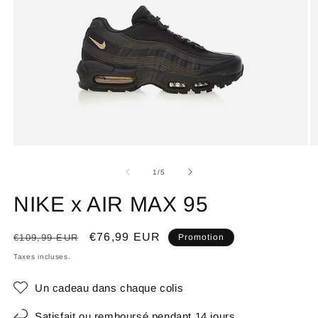
de
1
/
5
NIKE x AIR MAX 95
Prix
Prix
€76,99 EUR
€109,99 EUR
Promotion
habituel
promotionnel
Taxes incluses.
Un cadeau dans chaque colis
Satisfait ou remboursé pendant 14 jours