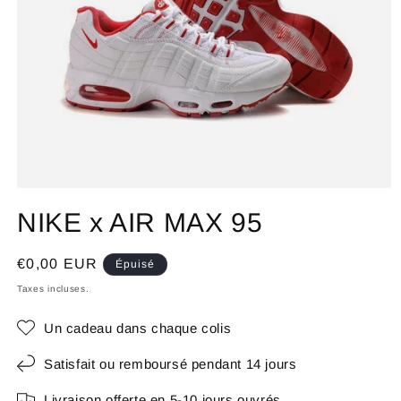
NIKE x AIR MAX 95
Prix
€0,00 EUR
Épuisé
habituel
Taxes incluses.
Un cadeau dans chaque colis
Satisfait ou remboursé pendant 14 jours
Livraison offerte en 5-10 jours ouvrés