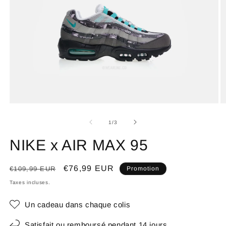
de
1
/
3
NIKE x AIR MAX 95
Prix
Prix
€76,99 EUR
€109,99 EUR
Promotion
habituel
promotionnel
Taxes incluses.
Un cadeau dans chaque colis
Satisfait ou remboursé pendant 14 jours