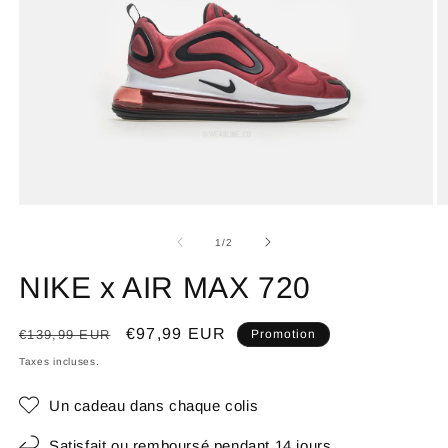
de
1
/
2
NIKE x AIR MAX 720
Prix
Prix
€97,99 EUR
€139,99 EUR
Promotion
habituel
promotionnel
Taxes incluses.
Un cadeau dans chaque colis
Satisfait ou remboursé pendant 14 jours