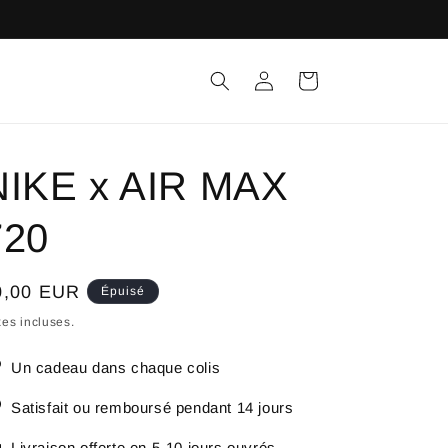
Connexion
Panier
NIKE x AIR MAX
720
ix
0,00 EUR
Épuisé
bituel
es incluses.
Un cadeau dans chaque colis
Satisfait ou remboursé pendant 14 jours
Livraison offerte en 5-10 jours ouvrés