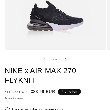
de
1
/
5
NIKE x AIR MAX 270
FLYKNIT
Prix
Prix
€83,99 EUR
€119,99 EUR
Promotion
habituel
promotionnel
Taxes incluses.
Un cadeau dans chaque colis