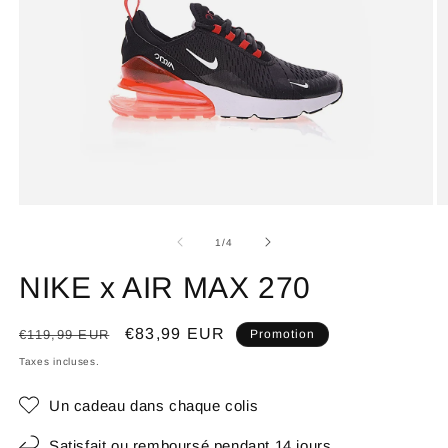
de
1
/
4
NIKE x AIR MAX 270
Prix
Prix
€83,99 EUR
€119,99 EUR
Promotion
habituel
promotionnel
Taxes incluses.
Un cadeau dans chaque colis
Satisfait ou remboursé pendant 14 jours