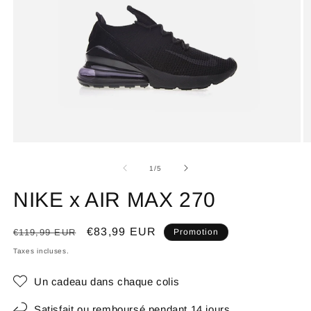
de
1
/
5
NIKE x AIR MAX 270
Prix
Prix
€83,99 EUR
€119,99 EUR
Promotion
habituel
promotionnel
Taxes incluses.
Un cadeau dans chaque colis
Satisfait ou remboursé pendant 14 jours