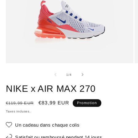
de
1
/
4
NIKE x AIR MAX 270
Prix
Prix
€83,99 EUR
€119,99 EUR
Promotion
habituel
promotionnel
Taxes incluses.
Un cadeau dans chaque colis
Satisfait ou remboursé pendant 14 jours