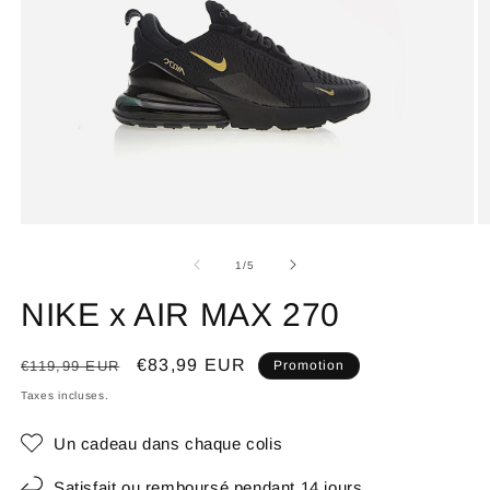
de
1
/
5
NIKE x AIR MAX 270
Prix
Prix
€83,99 EUR
€119,99 EUR
Promotion
habituel
promotionnel
Taxes incluses.
Un cadeau dans chaque colis
Satisfait ou remboursé pendant 14 jours