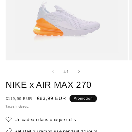
de
1
/
5
NIKE x AIR MAX 270
Prix
Prix
€83,99 EUR
€119,99 EUR
Promotion
habituel
promotionnel
Taxes incluses.
Un cadeau dans chaque colis
Satisfait ou remboursé pendant 14 jours