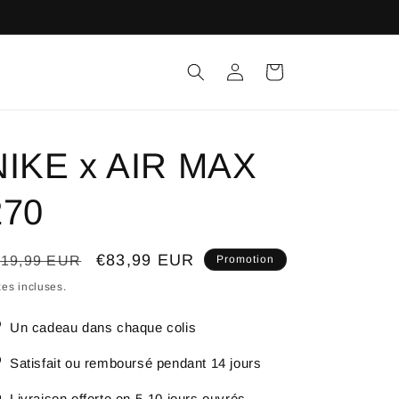
Connexion
Panier
NIKE x AIR MAX
270
ix
Prix
€83,99 EUR
119,99 EUR
Promotion
bituel
promotionnel
es incluses.
Un cadeau dans chaque colis
Satisfait ou remboursé pendant 14 jours
Livraison offerte en 5-10 jours ouvrés