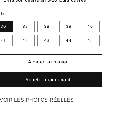
lle
36
37
38
39
40
41
42
43
44
45
Ajouter au panier
Acheter maintenant
VOIR LES PHOTOS RÉELLES