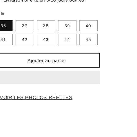
lle
36
37
38
39
40
41
42
43
44
45
Ajouter au panier
VOIR LES PHOTOS RÉELLES