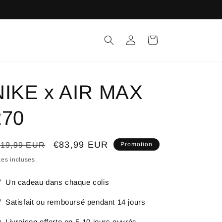
Connexion
Panier
NIKE x AIR MAX
270
ix
Prix
€83,99 EUR
119,99 EUR
Promotion
bituel
promotionnel
es incluses.
Un cadeau dans chaque colis
Satisfait ou remboursé pendant 14 jours
Livraison offerte en 5-10 jours ouvrés