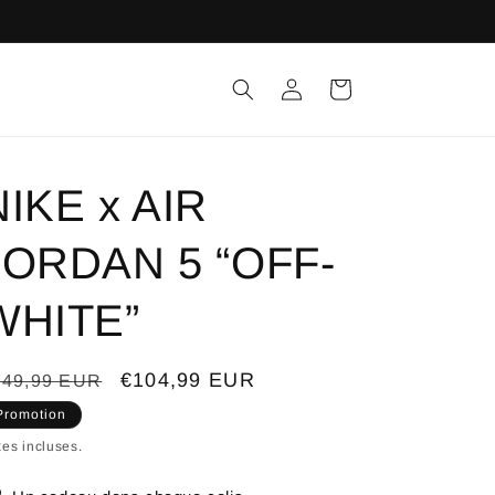
Connexion
Panier
NIKE x AIR
JORDAN 5 “OFF-
WHITE”
ix
Prix
€104,99 EUR
149,99 EUR
bituel
promotionnel
Promotion
es incluses.