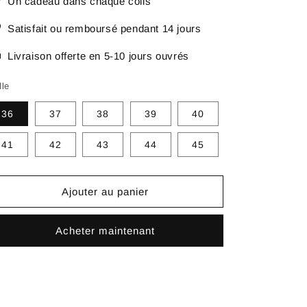
Un cadeau dans chaque colis
Satisfait ou remboursé pendant 14 jours
Livraison offerte en 5-10 jours ouvrés
lle
36
37
38
39
40
41
42
43
44
45
Ajouter au panier
Acheter maintenant