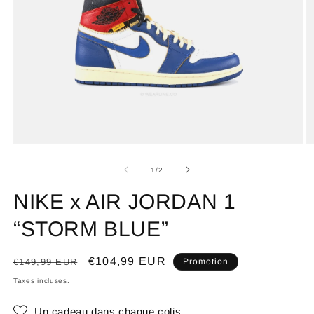
de
1
/
2
NIKE x AIR JORDAN 1
“STORM BLUE”
Prix
Prix
€104,99 EUR
€149,99 EUR
Promotion
habituel
promotionnel
Taxes incluses.
Un cadeau dans chaque colis