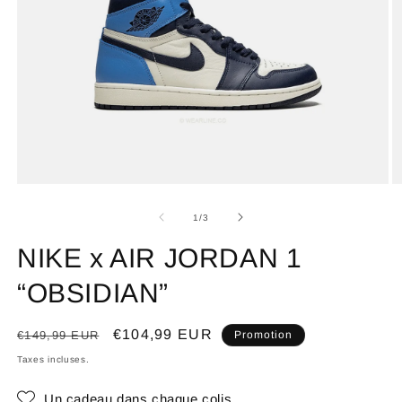
de
1
/
3
NIKE x AIR JORDAN 1
“OBSIDIAN”
Prix
Prix
€104,99 EUR
€149,99 EUR
Promotion
habituel
promotionnel
Taxes incluses.
Un cadeau dans chaque colis