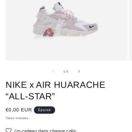
de
1
/
3
NIKE x AIR HUARACHE
“ALL-STAR”
Prix
€0,00 EUR
Épuisé
habituel
Taxes incluses.
Un cadeau dans chaque colis