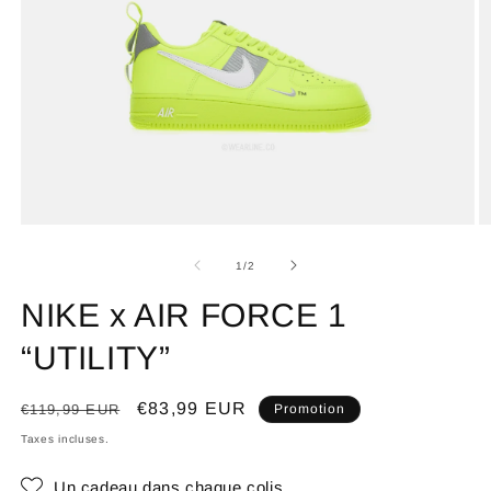
de
1
/
2
NIKE x AIR FORCE 1
“UTILITY”
Prix
Prix
€83,99 EUR
€119,99 EUR
Promotion
habituel
promotionnel
Taxes incluses.
Un cadeau dans chaque colis