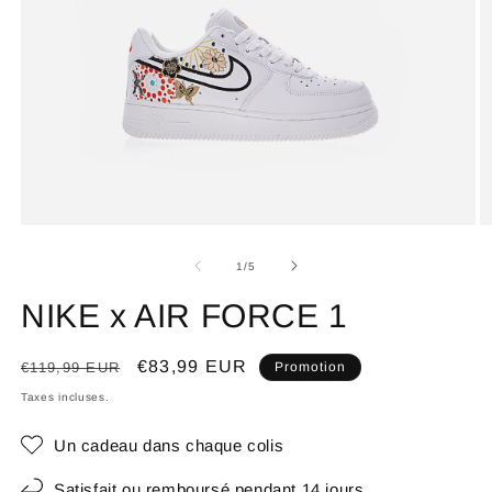
de
1
/
5
NIKE x AIR FORCE 1
Prix
Prix
€83,99 EUR
€119,99 EUR
Promotion
habituel
promotionnel
Taxes incluses.
Un cadeau dans chaque colis
Satisfait ou remboursé pendant 14 jours