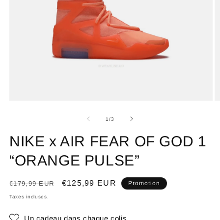
de
1
/
3
NIKE x AIR FEAR OF GOD 1
“ORANGE PULSE”
Prix
Prix
€125,99 EUR
€179,99 EUR
Promotion
habituel
promotionnel
Taxes incluses.
Un cadeau dans chaque colis