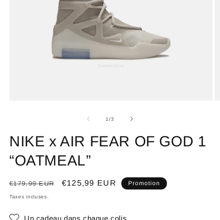
de
1
/
3
NIKE x AIR FEAR OF GOD 1
“OATMEAL”
Prix
Prix
€125,99 EUR
€179,99 EUR
Promotion
habituel
promotionnel
Taxes incluses.
Un cadeau dans chaque colis