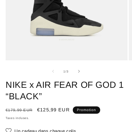
de
1
/
3
NIKE x AIR FEAR OF GOD 1
“BLACK”
Prix
Prix
€125,99 EUR
€179,99 EUR
Promotion
habituel
promotionnel
Taxes incluses.
Un cadeau dans chaque colis