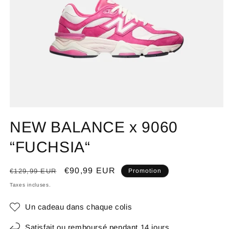
NEW BALANCE x 9060
“FUCHSIA“
Prix
Prix
€90,99 EUR
€129,99 EUR
Promotion
habituel
promotionnel
Taxes incluses.
Un cadeau dans chaque colis
Satisfait ou remboursé pendant 14 jours