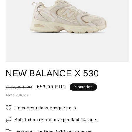
NEW BALANCE X 530
Prix
Prix
€83,99 EUR
€119,99 EUR
Promotion
habituel
promotionnel
Taxes incluses.
Un cadeau dans chaque colis
Satisfait ou remboursé pendant 14 jours
Livraison offerte en 5-10 jours ouvrés