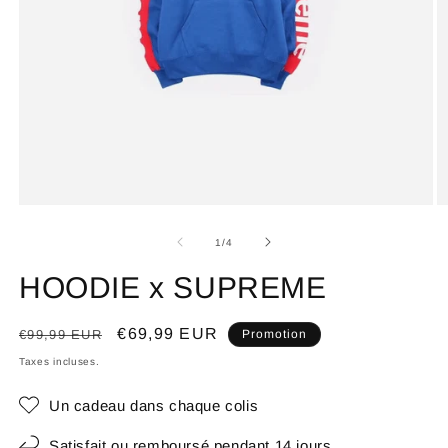
de
1
/
4
HOODIE x SUPREME
Prix
Prix
€69,99 EUR
€99,99 EUR
Promotion
habituel
promotionnel
Taxes incluses.
Un cadeau dans chaque colis
Satisfait ou remboursé pendant 14 jours